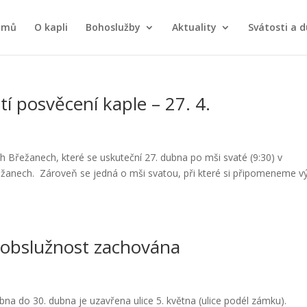
omů
O kapli
Bohoslužby
Aktuality
Svátosti a d
í posvěcení kaple – 27. 4.
h Břežanech, které se uskuteční 27. dubna po mši svaté (9:30) v
žanech. Zároveň se jedná o mši svatou, při které si připomeneme vý
í obslužnost zachována
ubna do 30. dubna je uzavřena ulice 5. května (ulice podél zámku).