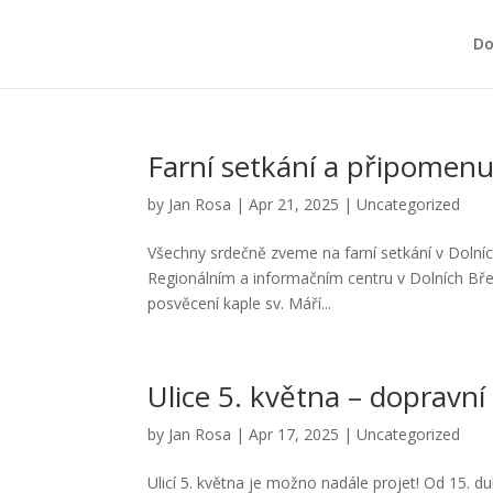
D
Farní setkání a připomenut
by
Jan Rosa
|
Apr 21, 2025
|
Uncategorized
Všechny srdečně zveme na farní setkání v Dolníc
Regionálním a informačním centru v Dolních Bře
posvěcení kaple sv. Máří...
Ulice 5. května – dopravn
by
Jan Rosa
|
Apr 17, 2025
|
Uncategorized
Ulicí 5. května je možno nadále projet! Od 15. d