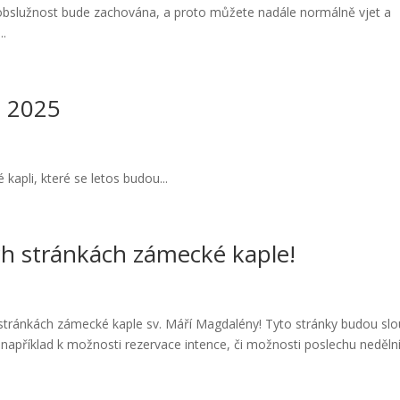
bslužnost bude zachována, a proto můžete nadále normálně vjet a
..
h 2025
apli, které se letos budou...
ch stránkách zámecké kaple!
stránkách zámecké kaple sv. Máří Magdalény! Tyto stránky budou slo
é například k možnosti rezervace intence, či možnosti poslechu neděln