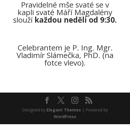
Pravidelné mše svaté se v
kapli svaté Máří Magdalény
slouží
každou neděli od 9:30.
Celebrantem je P. Ing. Mgr.
Vladimír Slámečka, PhD. (na
fotce vlevo).
Designed by
Elegant Themes
| Powered by
WordPress