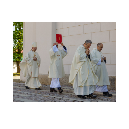
IMG_1913
20240421-Varhany-Brezany_JiSt-
IMG_1923