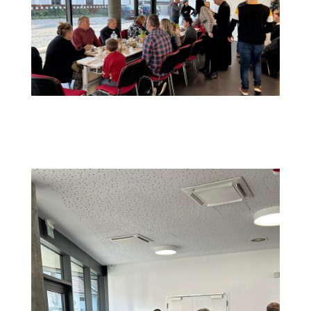
04d3f199-2923-4c4f-ab47-
70b7f11593f9