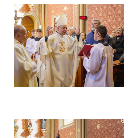
20240421-Varhany-Brezany_JiSt-
IMG_1937