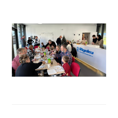
d56c2676-7165-45f6-8a27-
8ab91ce595a0
64c43c10-e4f8-4ab8-a4eb-
cc609e7975fc
1
2
Next