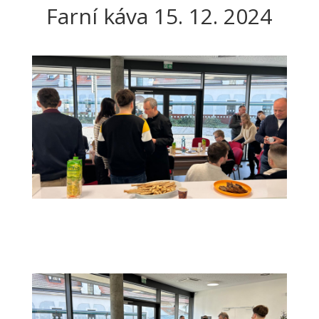
Farní káva 15. 12. 2024
527aef49-d70a-49b6-b409-
f624c3f27522 2