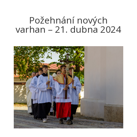
Požehnání nových
varhan – 21. dubna 2024
20240421-Varhany-Brezany_JiSt-