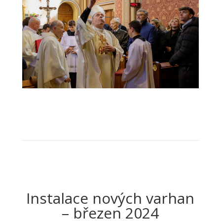
20240421-Varhany-Brezany_JiSt-
IMG_1941
1
2
3
4
Next
Instalace nových varhan
– březen 2024