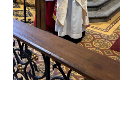
IMG_2152
1
2
3
4
Next