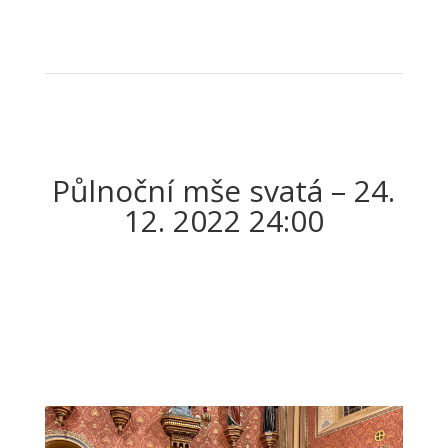
instalace07
1
2
3
4
Next
Půlnoční mše svatá – 24.
12. 2022 24:00