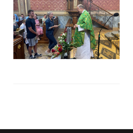
web16-2 (1)
1
2
3
Next