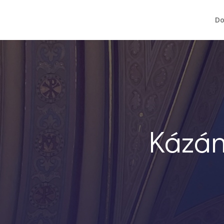
D
Kázán