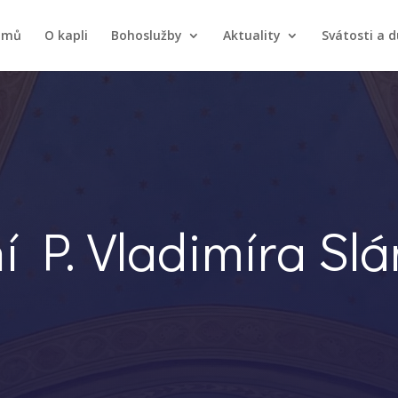
omů
O kapli
Bohoslužby
Aktuality
Svátosti a d
í P. Vladimíra Sl