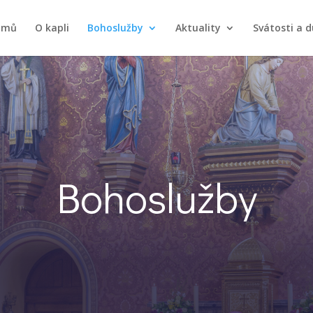
omů
O kapli
Bohoslužby
Aktuality
Svátosti a d
Bohoslužby